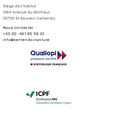
Siège de l'Institut
1360 Avenue du Bonheur
30750 St Sauveur Camprieu
Nous contacter :
+33 (0)
467 65 59 22
info@bentendo.institute
La certification a été délivrée au titre de la
catégorie d’actions suivantes:
Actions de formation
Vos données personnelles sont traitées avec un
niveau de confidentialité élevé permettant le
strict respect de vos droits. Conformément à la
loi informatique et libertés n°78-17 du 6 janvier
1978 modifiée par la loi n°
2018-493
, et au