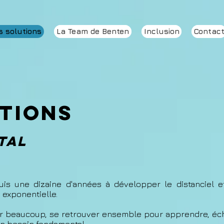
s solutions
La Team de Benten
Inclusion
Contac
tions
ital
s une dizaine d'années à développer le distanciel et 
 exponentielle.
r beaucoup, se retrouver ensemble pour apprendre, éch